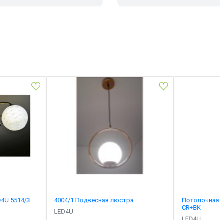
4U 5514/3
4004/1 Подвесная люстра
Потолочная
CR+BK
LED4U
LED4U