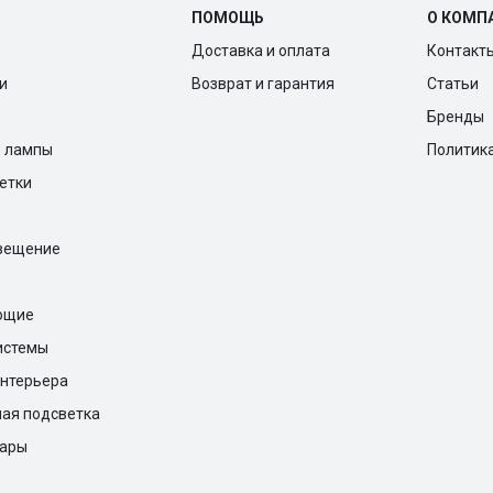
ПОМОЩЬ
О КОМП
Доставка и оплата
Контакт
и
Возврат и гарантия
Статьи
Бренды
е лампы
Политик
ветки
вещение
ющие
истемы
нтерьера
ая подсветка
вары