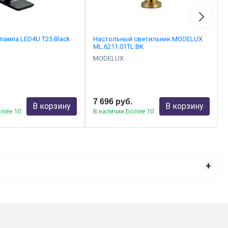
лампа LED4U T25 Black
Настольный светильник MODELUX
ML.6211.01TL BK
MODELUX
7 696 руб.
В корзину
В корзину
олее 10
В наличии Более 10
+