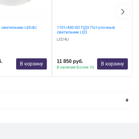
 светильник LED4U
1101/450 GD ПДУ Потолочный
R
светильник LED
LED4U
б.
11 850 руб.
В корзину
В корзину
В наличии Более 10
+