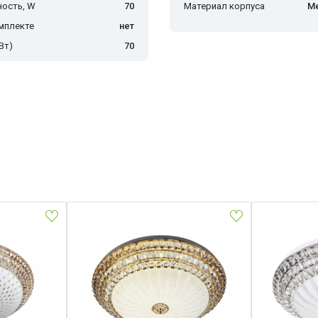
ость, W
70
Материал корпуса
Ме
мплекте
нет
Вт)
70