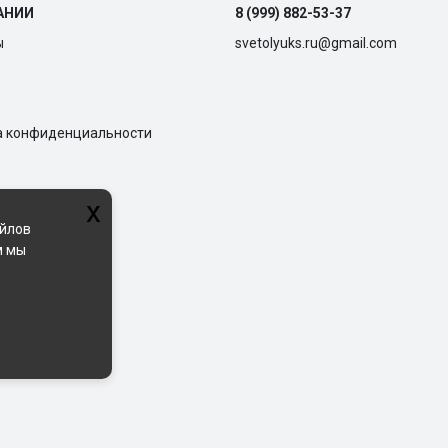
АНИИ
8 (999) 882-53-37
ы
svetolyuks.ru@gmail.com
а конфиденциальности
x
айлов
м мы