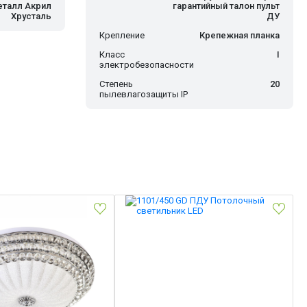
талл Акрил
гарантийный талон пульт
Хрусталь
ДУ
Крепление
Крепежная планка
Класс
I
электробезопасности
Степень
20
пылевлагозащиты IP