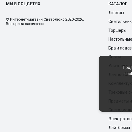
МЫ В СОЦСЕТЯХ
КАТАЛОГ
Люстры
© Интернет-магазин Cветолюкс 2020-2026.
Светильник
Все права защищены
Торшеры
Настольны
Бра и подс
Споты
Уличное ос
Прод
coo
Лампочки
Комплекту
Трековые с
Предметы и
Светодиодн
Электрото
Лайтбоксы