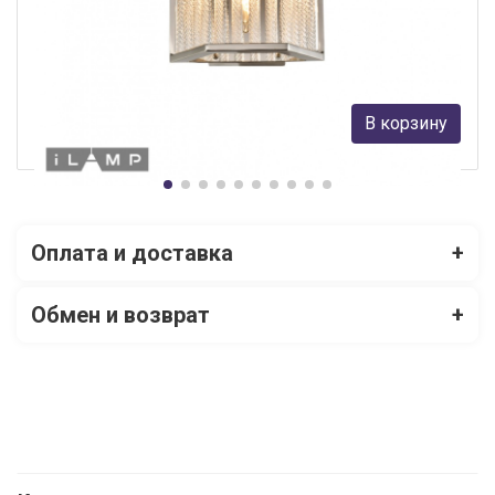
Настенный светильник iLamp Rich W9509-1 Nickel
iLamp
8 045 руб.
В корзину
В наличии Более 10
Оплата и доставка
+
Обмен и возврат
+