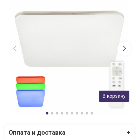
Потолочная люстра Citilux Симпла CL714K900G
Citilux
11 590 руб.
В корзину
В наличии Более 10
Оплата и доставка
+