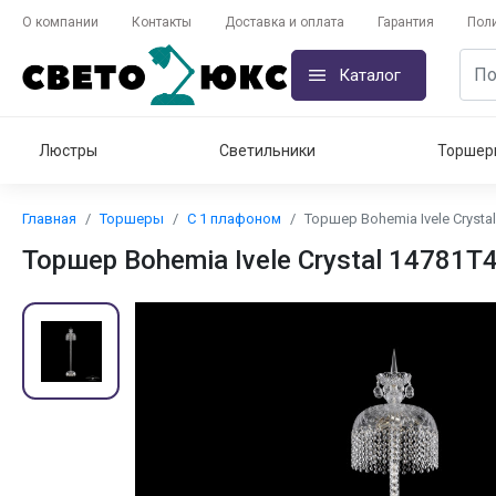
О компании
Контакты
Доставка и оплата
Гарантия
Пол
Каталог
Люстры
Светильники
Торшер
Главная
Торшеры
С 1 плафоном
Торшер Bohemia Ivele Crysta
Торшер Bohemia Ivele Crystal 14781T