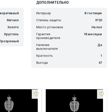
ДОПОЛНИТЕЛЬНО
коративный
Интерьер
В гостиную
Металл
Степень защиты
IP20
Золото
Место установки
На пол
Хрусталь
Гарантия
18 месяцев
производителя
Прозрачный
Наличие
Да
выключателя
Кратность
1
Выгода
47