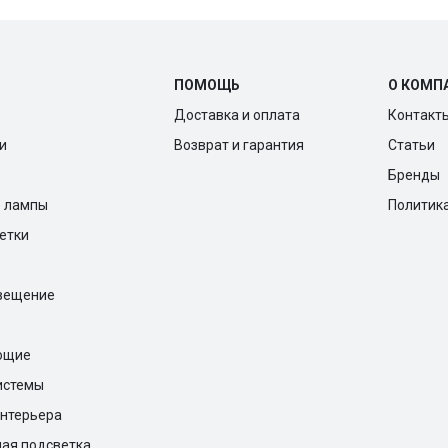
ПОМОЩЬ
О КОМП
Доставка и оплата
Контакт
и
Возврат и гарантия
Статьи
Бренды
е лампы
Политик
ветки
вещение
ющие
истемы
нтерьера
ая подсветка