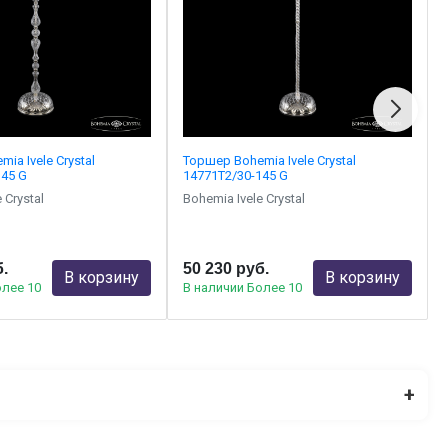
ia Ivele Crystal
Торшер Bohemia Ivele Crystal
145 G
14771T2/30-145 G
 Crystal
Bohemia Ivele Crystal
б.
50 230 руб.
В корзину
В корзину
олее 10
В наличии Более 10
+