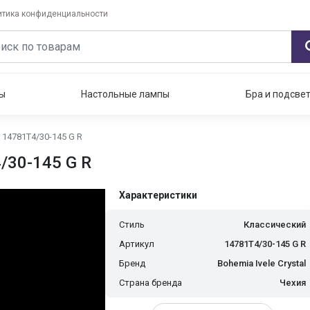
итика конфиденциальности
ы
Настольные лампы
Бра и подсве
l 14781T4/30-145 G R
4/30-145 G R
Характеристики
Стиль
Классический
Артикул
14781T4/30-145 G R
Бренд
Bohemia Ivele Crystal
Страна бренда
Чехия