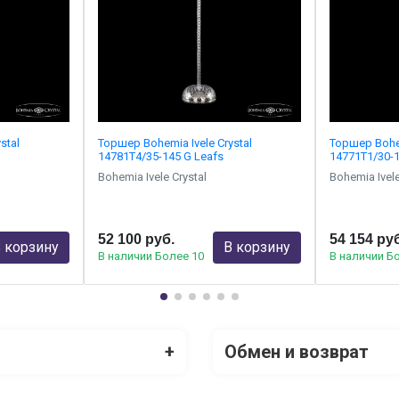
stal
Торшер Bohemia Ivele Crystal
Торшер Bohem
14781T4/35-145 G Leafs
14771T1/30-
Bohemia Ivele Crystal
Bohemia Ivele
52 100 руб.
54 154 ру
 корзину
В корзину
В наличии Более 10
В наличии Б
+
Обмен и возврат