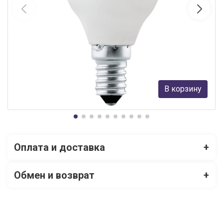
Лампа светодиодная Eglo P45 5W(E14) 470lm 2700K опаловый
11924
Eglo
159 руб.
В корзину
В наличии Более 10
Оплата и доставка
+
Обмен и возврат
+