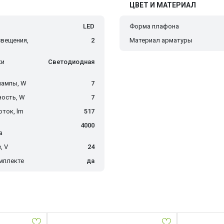
ЦВЕТ И МАТЕРИАЛ
LED
Форма плафона
вещения,
2
Материал арматуры
ки
Светодиодная
лампы, W
7
ость, W
7
ток, lm
517
4000
а
, V
24
мплекте
да