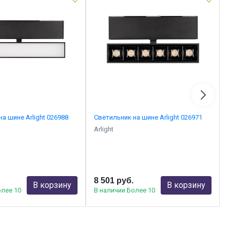
а шине Arlight 026988
Светильник на шине Arlight 026971
Arlight
8 501 руб.
В корзину
В корзину
олее 10
В наличии Более 10