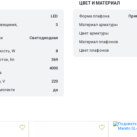
ЦВЕТ И МАТЕРИАЛ
LED
Форма плафона
Пря
вещения,
3
Материал арматуры
Цвет арматуры
ки
Светодиодная
Материал плафонов
Цвет плафонов
ость, W
8
ток, lm
369
4000
а
, V
220
мплекте
да