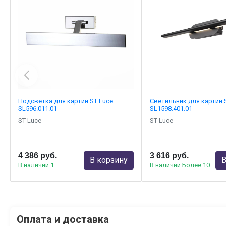
Подсветка для картин ST Luce
Светильник для картин 
SL596.011.01
SL1598.401.01
ST Luce
ST Luce
4 386 руб.
3 616 руб.
В корзину
В
В наличии 1
В наличии Более 10
Оплата и доставка