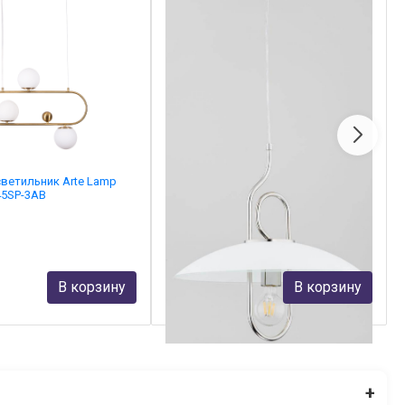
ветильник Arte Lamp
Подвесной светильник Alfa Astoria
45SP-3AB
Chee 60624
Alfa
9 670 руб.
В корзину
В корзину
В наличии 2
+