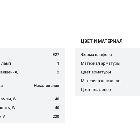
ЦВЕТ И МАТЕРИАЛ
E27
Форма плафона
 ламп
1
Материал арматуры
вещения,
2
Цвет арматуры
Материал плафонов
ки
Накаливания
Цвет плафонов
лампы, W
40
ость, W
40
, V
220