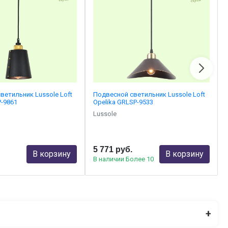
ветильник Lussole Loft
Подвесной светильник Lussole Loft
P-9861
Opelika GRLSP-9533
Lussole
5 771 руб.
В корзину
В корзину
0
В наличии Более 10
+