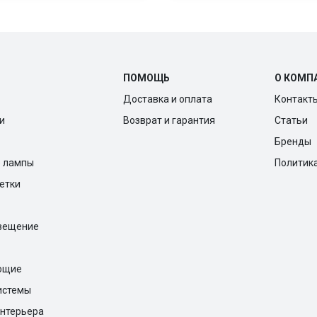
ПОМОЩЬ
О КОМП
Доставка и оплата
Контакт
и
Возврат и гарантия
Статьи
Бренды
е лампы
Политик
ветки
вещение
ющие
истемы
нтерьера