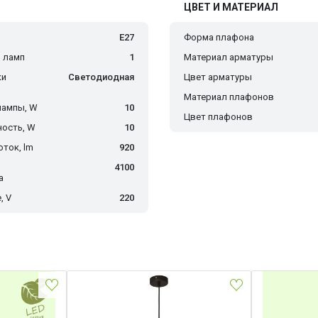
ЦВЕТ И МАТЕРИАЛ
E27
Форма плафона
 ламп
1
Материал арматуры
ки
Светодиодная
Цвет арматуры
Материал плафонов
лампы, W
10
Цвет плафонов
ость, W
10
ток, lm
920
4100
а
, V
220