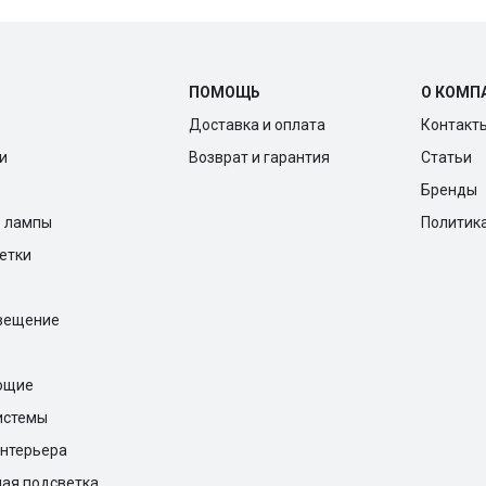
ПОМОЩЬ
О КОМП
Доставка и оплата
Контакт
и
Возврат и гарантия
Статьи
Бренды
е лампы
Политик
ветки
вещение
ющие
истемы
нтерьера
ая подсветка