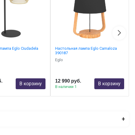
лампа Eglo Ciudadela
Настольная лампа Eglo Camaloza
390187
Eglo
б.
12 990 руб.
В корзину
В корзину
В наличии 1
+