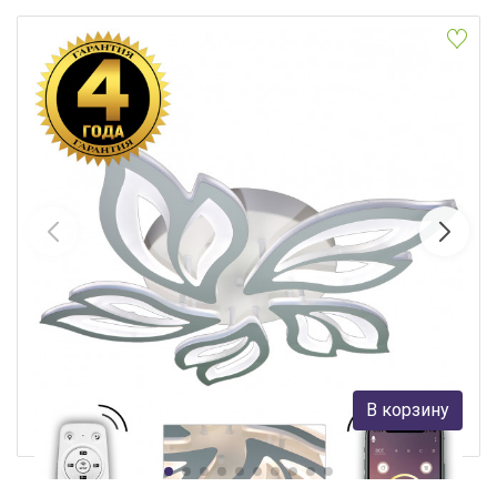
Накладной светильник Natali Kovaltseva HIGH-TECH LED LAMPS
82006
Natali Kovaltseva
3 698 руб.
В корзину
В наличии 9