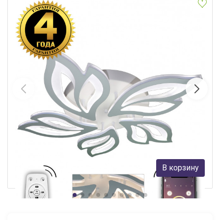
Накладной светильник Natali Kovaltseva HIGH-TECH LED LAMPS
82006
Natali Kovaltseva
3 698 руб.
В корзину
В наличии 9