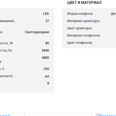
ЦВЕТ И МАТЕРИАЛ
LED
Форма плафона
Де
вещения,
27
Материал арматуры
Цвет арматуры
ки
Светодиодная
Материал плафонов
Цвет плафонов
ость, W
80
ток, lm
3840
4000
а
, V
220
мплекте
да
о
8