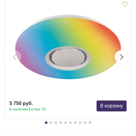
Потолочный светодиодный светильник Ambrella Light Orbital
Dance FF201
Ambrella light
5 750 руб.
В корзину
В наличии Более 10