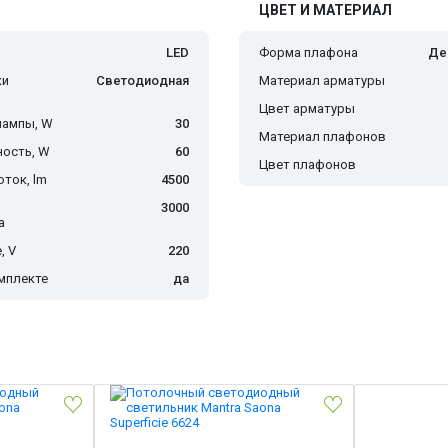
ЦВЕТ И МАТЕРИАЛ
LED
Форма плафона
Де
ки
Светодиодная
Материал арматуры
Цвет арматуры
лампы, W
30
Материал плафонов
ость, W
60
Цвет плафонов
ток, lm
4500
3000
а
, V
220
мплекте
да