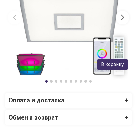
Накладной светильник Citilux CL703AK50G
Citilux
13 690 руб.
В корзину
В наличии Более 10
Оплата и доставка
+
Обмен и возврат
+