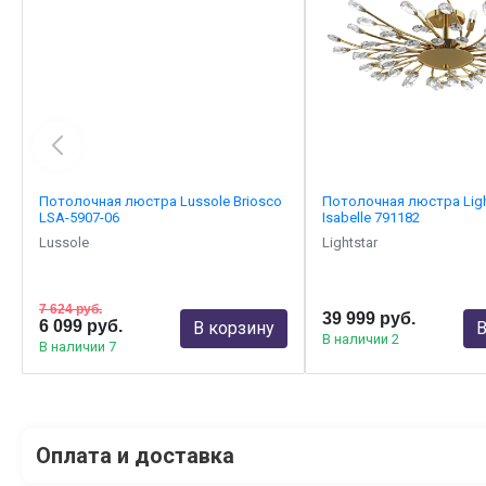
Потолочная люстра Lussole Briosco
Потолочная люстра Ligh
LSA-5907-06
Isabelle 791182
Lussole
Lightstar
7 624 руб.
39 999 руб.
6 099 руб.
В корзину
В
В наличии 2
В наличии 7
Оплата и доставка