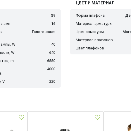
ЦВЕТ И МАТЕРИАЛ
G9
Форма плафона
Де
 ламп
16
Материал арматуры
ки
Галогеновая
Цвет арматуры
Мат
Материал плафонов
лампы, W
40
Цвет плафонов
ость, W
640
ток, lm
6880
4000
а
, V
220