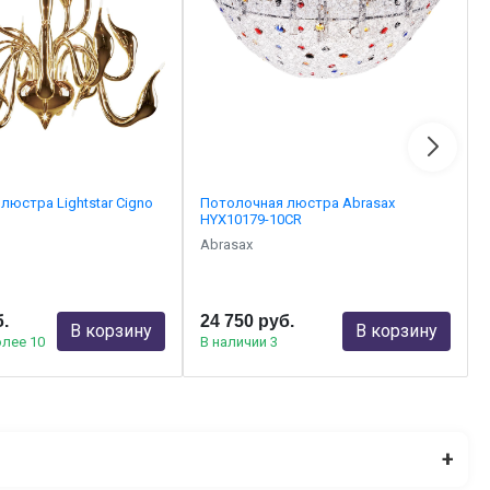
люстра Lightstar Cigno
Потолочная люстра Abrasax
HYX10179-10CR
Abrasax
б.
24 750 руб.
В корзину
В корзину
олее 10
В наличии 3
+