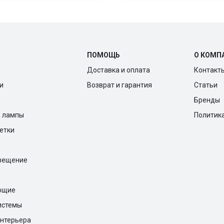
ПОМОЩЬ
О КОМП
Доставка и оплата
Контакт
и
Возврат и гарантия
Статьи
Бренды
е лампы
Политик
ветки
вещение
ющие
истемы
нтерьера