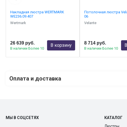
Накладная люстра WERTMARK
Потолочная люстра Vela
WE236.09.407
06
Wertmark
Velante
26 639 руб.
8 714 руб.
В корзину
В
В наличии Более 10
В наличии Более 10
Оплата и доставка
МЫ В СОЦСЕТЯХ
КАТАЛОГ
Люстры