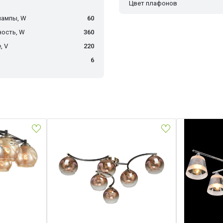
Цвет плафонов
лампы, W
60
ость, W
360
, V
220
о
6