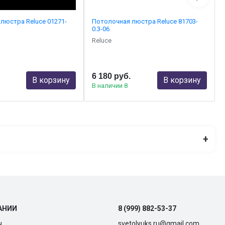
люстра Reluce 01271-
Потолочная люстра Reluce 81703-
0.3-06
Reluce
6 180 руб.
В корзину
В корзину
В наличии 8
+
АНИИ
8 (999) 882-53-37
ы
svetolyuks.ru@gmail.com