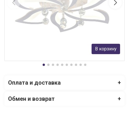
Потолочная светодиодная люстра Natali Kovaltseva Olimp LED
LAMPS 81238
Natali Kovaltseva
5 539 руб.
В корзину
В наличии Более 10
Оплата и доставка
+
Обмен и возврат
+