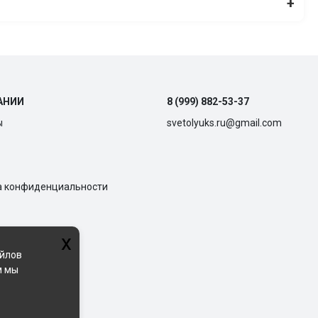
+
АНИИ
8 (999) 882-53-37
ы
svetolyuks.ru@gmail.com
а конфиденциальности
x
айлов
м мы