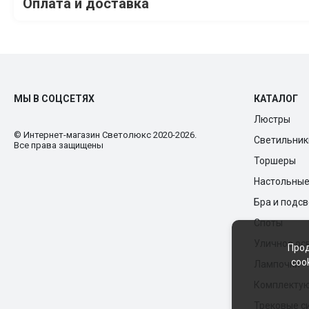
Оплата и доставка
МЫ В СОЦСЕТЯХ
КАТАЛОГ
Люстры
© Интернет-магазин Cветолюкс 2020-2026.
Светильник
Все права защищены
Торшеры
Настольны
Бра и подс
Споты
Уличное ос
Прод
coo
Лампочки
Комплекту
Трековые с