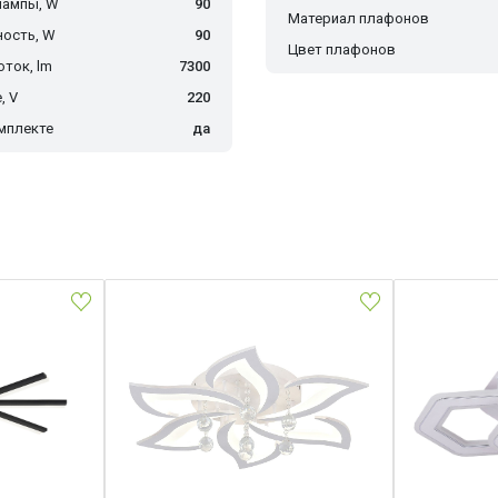
лампы, W
90
Материал плафонов
ость, W
90
Цвет плафонов
ток, lm
7300
, V
220
мплекте
да