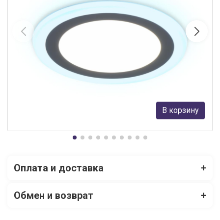
Встраиваемый светодиодный светильник Ambrella Light
Downlight DCR368
Ambrella light
1 440 руб.
В корзину
В наличии Более 10
Оплата и доставка
+
Обмен и возврат
+