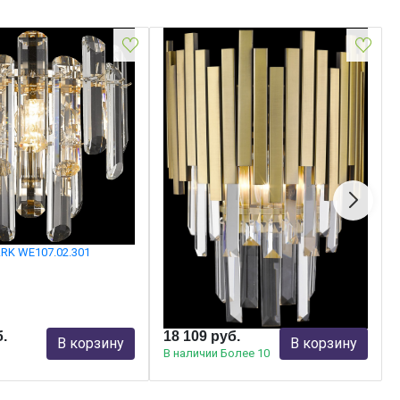
RK WE107.02.301
Бра WERTMARK WE137.02.501
Wertmark
б.
18 109 руб.
В корзину
В корзину
В наличии Более 10