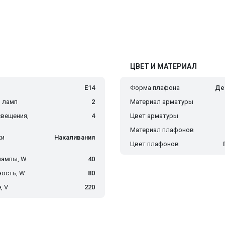
ЦВЕТ И МАТЕРИАЛ
E14
Форма плафона
Де
 ламп
2
Материал арматуры
вещения,
4
Цвет арматуры
Материал плафонов
ки
Накаливания
Цвет плафонов
лампы, W
40
ость, W
80
, V
220