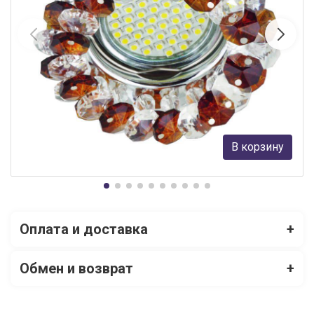
Встраиваемый светильник Fametto Fiore DLS-F130 GU5.3
Chrome/Brown
Fametto
37 руб.
В корзину
В наличии 5
Оплата и доставка
+
Обмен и возврат
+