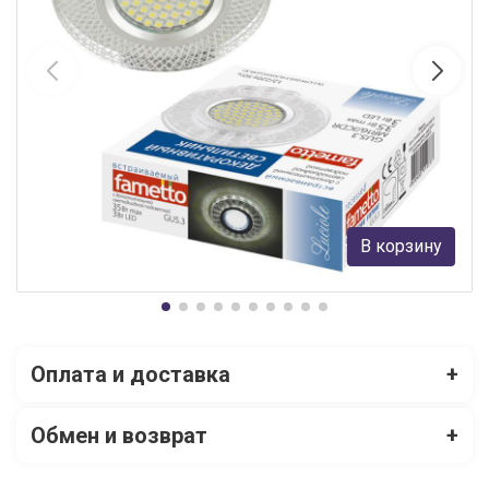
Встраиваемый светильник Fametto Luciole DLS-L154 GU5.3
GLASSY/CLEAR 3D
Fametto
80 руб.
В корзину
В наличии 5
Оплата и доставка
+
Обмен и возврат
+