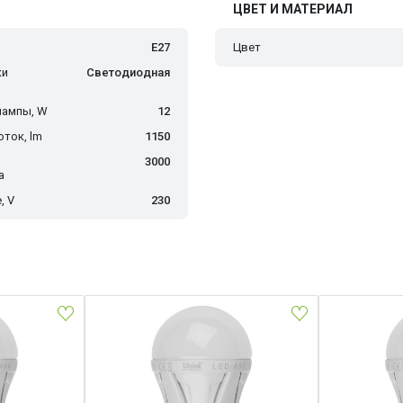
ЦВЕТ И МАТЕРИАЛ
E27
Цвет
ки
Светодиодная
лампы, W
12
ток, lm
1150
3000
а
, V
230