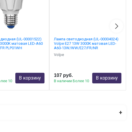
диодная (UL-00001522)
Лампа светодиодная (UL-00004024)
W 3000K матовая LED-A60
Volpe E27 13W 3000K матовая LED-
FR PLP01WH
A60-13W/WW/E27/FR/NR
Volpe
107 руб.
В корзину
В корзину
олее 10
В наличии Более 10
+