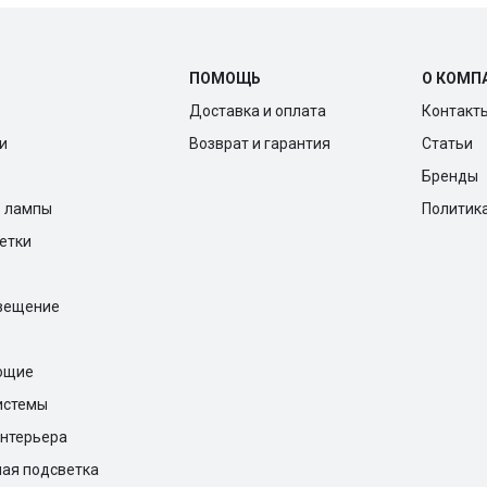
ПОМОЩЬ
О КОМП
Доставка и оплата
Контакт
и
Возврат и гарантия
Статьи
Бренды
е лампы
Политик
ветки
вещение
ющие
истемы
нтерьера
ая подсветка