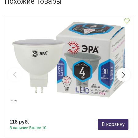
Похожие товары
Лампа светодиодная Эра GU5.3 4W 4000K LED MR16-4W-840-
GU5.3 Б0017747
ЭРА
118 руб.
В корзину
В наличии Более 10