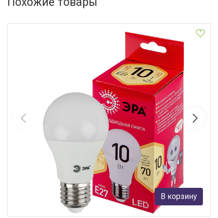
Похожие товары
Лампа светодиодная Эра E27 10W 2700K LED A60-10W-827-E27
R Б0049634
ЭРА
54 руб.
В корзину
В наличии Более 10