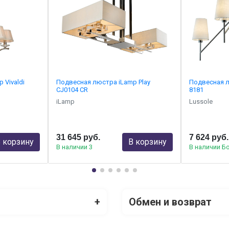
 Vivaldi
Подвесная люстра iLamp Play
Подвесная л
CJ0104 CR
8181
iLamp
Lussole
31 645 руб.
7 624 руб.
 корзину
В корзину
В наличии 3
В наличии Б
+
Обмен и возврат