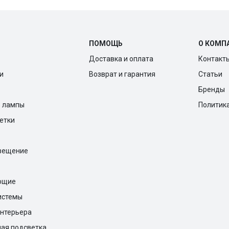
ПОМОЩЬ
О КОМП
Доставка и оплата
Контакт
и
Возврат и гарантия
Статьи
Бренды
е лампы
Политик
ветки
вещение
ющие
истемы
нтерьера
ая подсветка