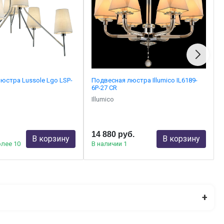
юстра Lussole Lgo LSP-
Подвесная люстра Illumico IL6189-
6P-27 CR
Illumico
14 880 руб.
В корзину
В корзину
олее 10
В наличии 1
+