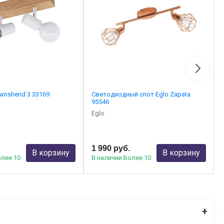
ownshend 3 33169
Светодиодный спот Eglo Zapata
95546
Eglo
1 990 руб.
В корзину
В корзину
олее 10
В наличии Более 10
+