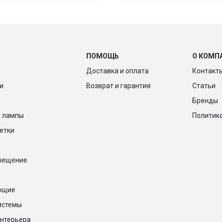
ПОМОЩЬ
О КОМП
Доставка и оплата
Контакт
и
Возврат и гарантия
Статьи
Бренды
е лампы
Политик
ветки
вещение
ющие
истемы
нтерьера