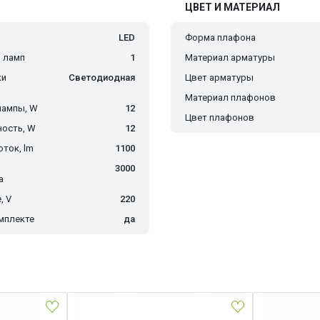
ЦВЕТ И МАТЕРИАЛ
LED
Форма плафона
 ламп
1
Материал арматуры
ки
Светодиодная
Цвет арматуры
Материал плафонов
лампы, W
12
Цвет плафонов
ость, W
12
ток, lm
1100
3000
а
, V
220
мплекте
да