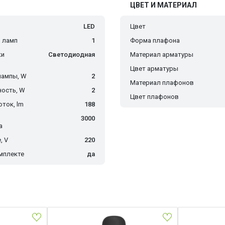
ЦВЕТ И МАТЕРИАЛ
LED
Цвет
 ламп
1
Форма плафона
ки
Светодиодная
Материал арматуры
Цвет арматуры
лампы, W
2
Материал плафонов
ость, W
2
Цвет плафонов
ток, lm
188
3000
а
, V
220
мплекте
да