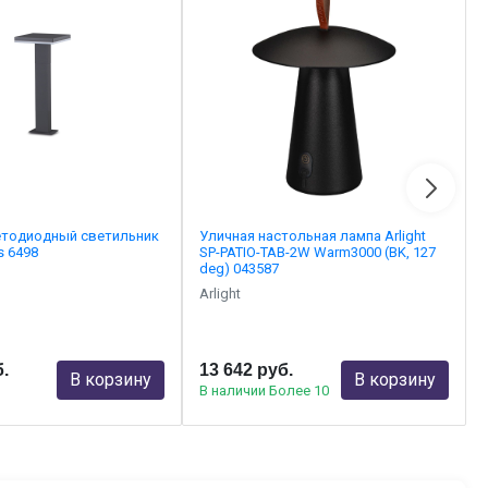
етодиодный светильник
Уличная настольная лампа Arlight
s 6498
SP-PATIO-TAB-2W Warm3000 (BK, 127
deg) 043587
Arlight
б.
13 642 руб.
В корзину
В корзину
В наличии Более 10