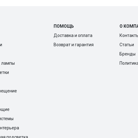
ПОМОЩЬ
О КОМП
Доставка и оплата
Контакт
и
Возврат и гарантия
Статьи
Бренды
е лампы
Политик
ветки
вещение
ющие
истемы
нтерьера
ая подсветка