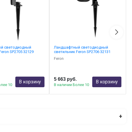
й светодиодный
Ландшафтный светодиодный
Feron SP2705 32129
светильник Feron SP2706 32131
Feron
5 663 руб.
В корзину
В корзину
олее 10
В наличии Более 10
+