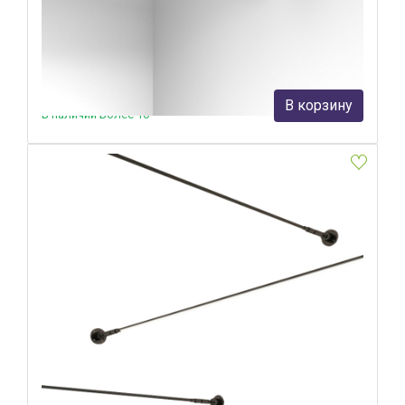
40127/LED черный 4690389195662 a063379
Elektrostandard
23 100 руб.
В корзину
В наличии Более 10
Струнный светильник Kink Light Скайлайн 2216-400,19
Kink Light