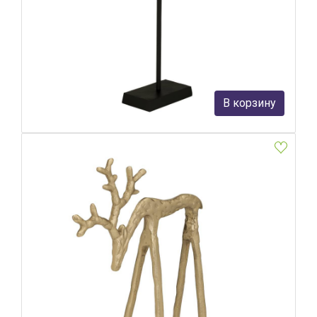
Фигурка Птица Eglo Tantangan 427819
Eglo
19 390 руб.
В корзину
В наличии 1
Фигурка Олень Eglo Kurolino 427592