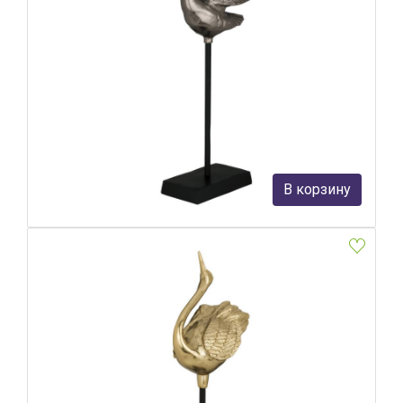
Фигурка Птица Eglo Tantangan 427821
Eglo
18 990 руб.
В корзину
В наличии 6