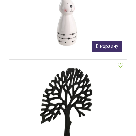
Фигурка Заяц Eglo Landjut 427911
Eglo
3 590 руб.
В корзину
В наличии 6
Фигурка дерево Eglo Kemaman 427564