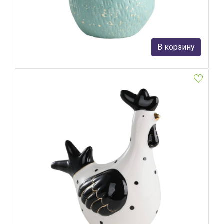
Eglo
2 890 руб.
В корзину
В наличии Более 10
Фигурка Курица Eglo Landjut 427922
Eglo