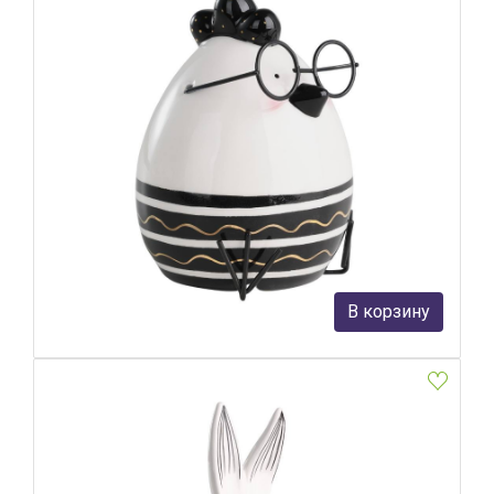
Фигурка Цыпленок Eglo Landjut 427917
Eglo
1 890 руб.
В корзину
В наличии Более 10