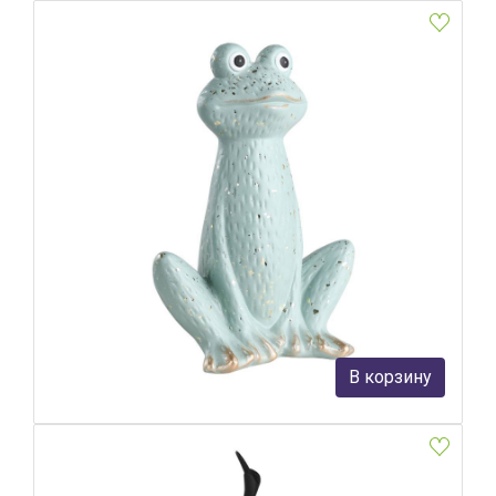
Фигурка Лягушка Eglo Saidane 427937
Eglo
2 190 руб.
В корзину
В наличии Более 10