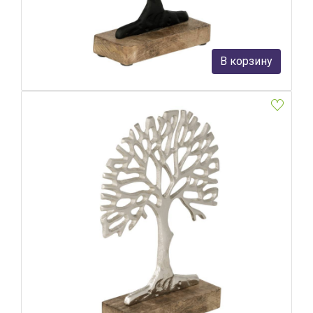
Eglo
2 490 руб.
В корзину
В наличии 8
Фигурка дерево Eglo Kemaman 427562
Eglo