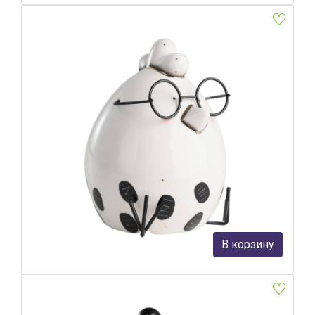
Фигурка Цыпленок Eglo Landjut 427918
Eglo
2 890 руб.
В корзину
В наличии Более 10