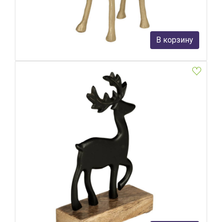
Eglo
3 390 руб.
В корзину
В наличии 9
Фигурка Олень Eglo Baliguian 427574
Eglo