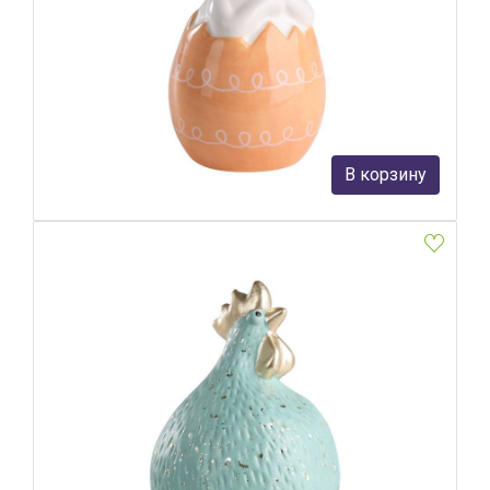
Фигурка Заяц Eglo Sendayan 427946
Eglo
1 390 руб.
В корзину
В наличии 2
Фигурка Курица Eglo Saidane 427939