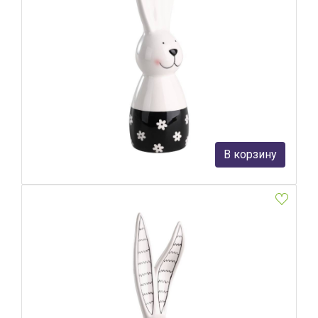
Фигурка Заяц Eglo Landjut 427914
Eglo
1 590 руб.
В корзину
В наличии 1