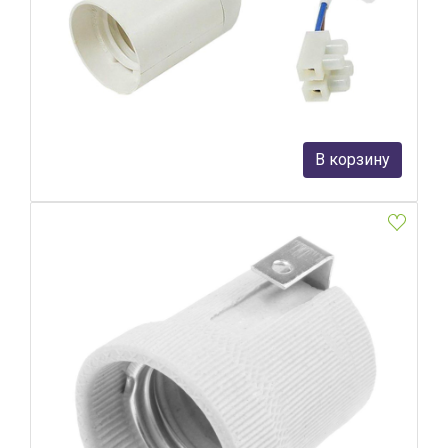
Патрон для ламп Feron LH108 41033
Feron
104 руб.
В корзину
В наличии Более 10
Патрон для ламп Feron LH02 41035