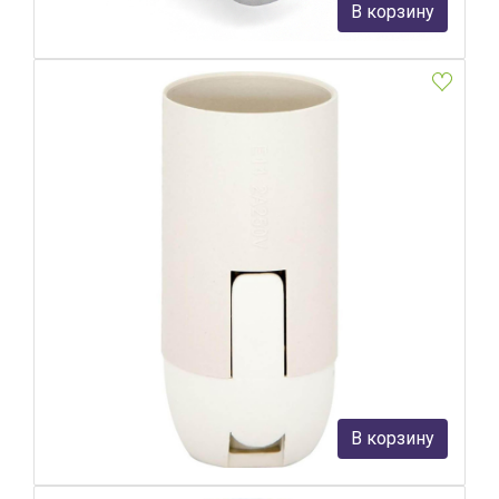
31 руб.
В корзину
В наличии Более 10
Патрон для ламп Feron LH111 22346
Feron
31 руб.
В корзину
В наличии Более 10