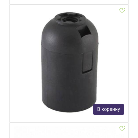
Патрон для ламп Feron LH109 41037
Feron
43 руб.
В корзину
В наличии Более 10