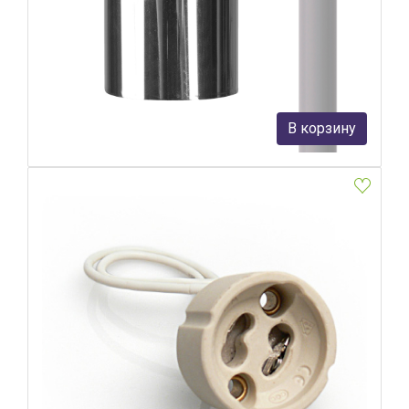
Патрон с кабелем Nowodvorski Cameleon Cable GU10 8617
Nowodvorski
3 730 руб.
В корзину
В наличии 2
Патрон GU10 Elektrostandard 4690389104374
Elektrostandard