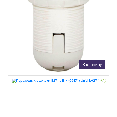
Патрон для ламп Feron LH110 22348
Feron
52 руб.
В корзину
В наличии Более 10