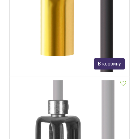
Патрон с кабелем Nowodvorski Cameleon Cable G9 8621
Nowodvorski
4 790 руб.
В корзину
В наличии 1