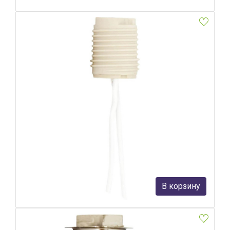
Патрон для галогенных ламп Feron LH119 22350
Feron
77 руб.
В корзину
В наличии Более 10