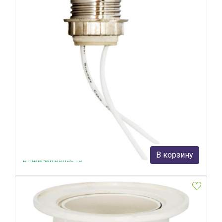
Патрон для галогенных ламп с креплением Feron LH119
22349
Feron
110 руб.
В корзину
В наличии Более 10