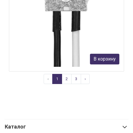
Патрон для галогенных ламп Feron LH 22 22303
Feron
56 руб.
В корзину
В наличии Более 10
‹
1
2
3
›
Каталог