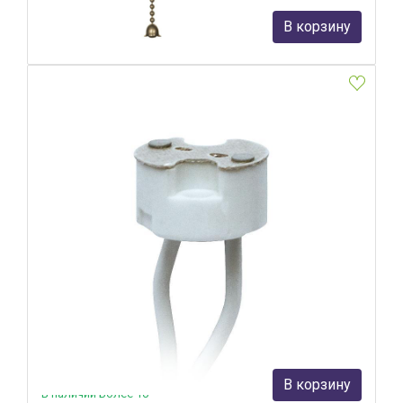
226 руб.
В корзину
В наличии Более 10
Патрон керамический (02283) Uniel ULH-GU4/GU5.3-
Ceramic-15cm
Uniel
17 руб.
В корзину
В наличии Более 10