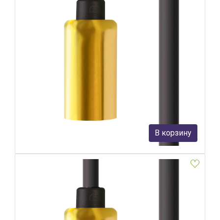
Патрон с кабелем Nowodvorski Cameleon Cable G9 8622
Nowodvorski
4 030 руб.
В корзину
В наличии Более 10