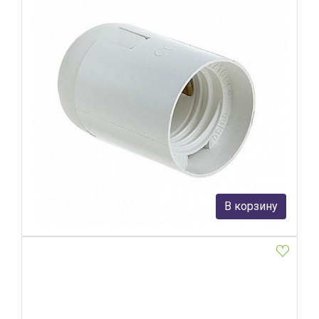
Патрон для ламп Feron LH109 41036
Feron
42 руб.
В корзину
В наличии Более 10