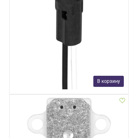
Патрон для галогенных ламп Feron LH21/LH301 22333
Feron
31 руб.
В корзину
В наличии Более 10