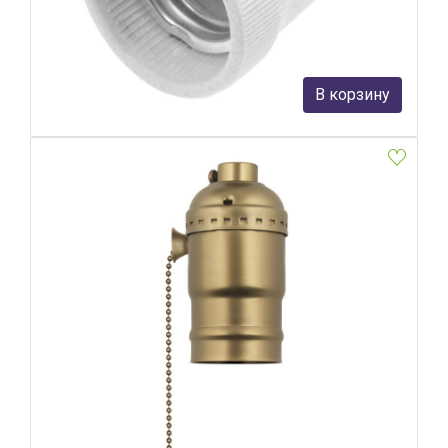
Feron
41 руб.
В корзину
В наличии Более 10
Патрон (UL-00000530) Uniel DLC-V-H01Z/E27 Bronze
Uniel