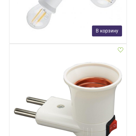
Feron
1 280 руб.
В корзину
В наличии Более 10
Патрон-переходник Feron LH61 41039
Feron