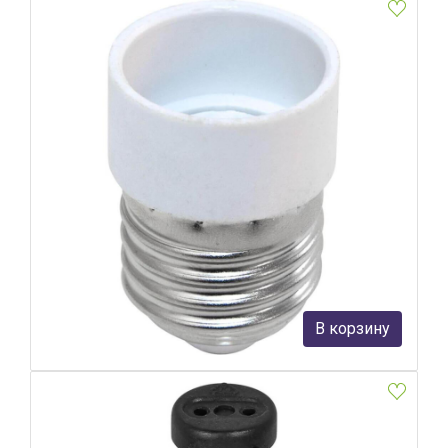
Патрон для ламп E27-E14 Feron LH64 22334
Feron
71 руб.
В корзину
В наличии Более 10