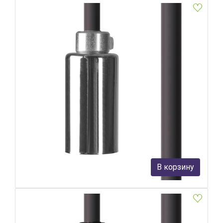
Патрон с кабелем Nowodvorski Cameleon Cable G9 8623
Nowodvorski
4 490 руб.
В корзину
В наличии 5