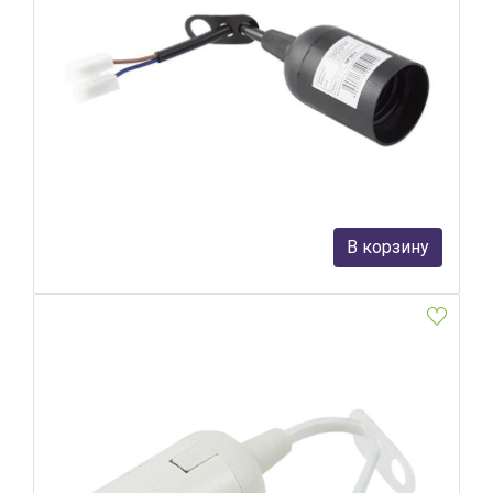
Патрон для ламп Feron LH108 41034
Feron
104 руб.
В корзину
В наличии Более 10